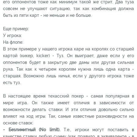
его оппонентов тоже как минимум такой же стрит. Два туза
совсем не улучшают ситуацию, так как комбинация должна
быть из пяти карт - не меньше и не больше.
Еще пример:
У игрока:
На флопе:
В этом примере у нашего игрока каре на королях со старшей
картой (кикер, kicker) - Туз. Он выиграет, даже если у его
оппонентов будет в закрытую две дамы или другая сильная
рука. Так как к четырем королям нужна лишь одна карта -
старшая. Возможно лишь ничья, если у другого игрока тоже
есть туз.
В настоящее время техасский покер - самая популярная в
мире игра. Он также имеет отличия в зависимости от
возможности делать ставки. И эти отличия довольно сильно
влияют на ход игры. Так, самые известные разновидности на
основе ставок:
- Безлимитный (No limit).
Т.е., игроки могут поставить в
качестве ставки любую сумму (как правило, в эквиваленте - в