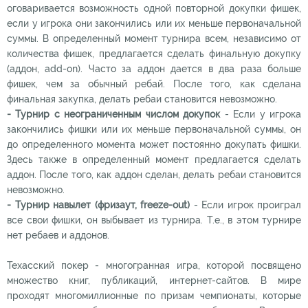
оговаривается возможность одной повторной докупки фишек,
если у игрока они закончились или их меньше первоначальной
суммы. В определенный момент турнира всем, независимо от
количества фишек, предлагается сделать финальную докупку
(аддон, add-on). Часто за аддон дается в два раза больше
фишек, чем за обычный ребай. После того, как сделана
финальная закупка, делать ребаи становится невозможно.
- Турнир с неограниченным числом докупок
- Если у игрока
закончились фишки или их меньше первоначальной суммы, он
до определенного момента может постоянно докупать фишки.
Здесь также в определенный момент предлагается сделать
аддон. После того, как аддон сделан, делать ребаи становится
невозможно.
- Турнир навылет (фризаут, freeze-out)
- Если игрок проиграл
все свои фишки, он выбывает из турнира. Т.е., в этом турнире
нет ребаев и аддонов.
Техасский покер - многогранная игра, которой посвящено
множество книг, публикаций, интернет-сайтов. В мире
проходят многомиллионные по призам чемпионаты, которые