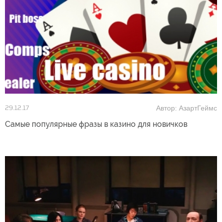
Автор: АзартГеймс
29.12.17
Самые популярные фразы в казино для новичков