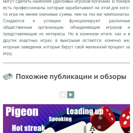
могут сделать наиболее удачливых игроков богачами. В покере
есть профессионалы, которые зарабатывают на этой для кого-
то игре не менее значимые суммы, чем на тех же чемпионатах.
Создаются и успешно функционируют различные
общественные организации, объединяющие игроков и
представляющие их интересы. Но в конечном итоге, как и в
других азартных играх, в выигрыше остаются, конечно же,
игорные заведения, которые берут свой маленький процент за
игру.
Похожие публикации и обзоры