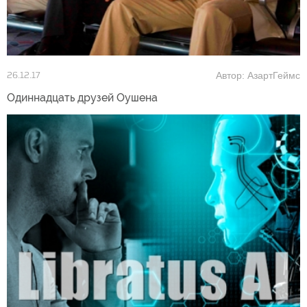
Автор: АзартГеймс
26.12.17
Одиннадцать друзей Оушена