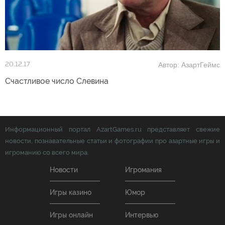
Автор: АзартГеймс
20.12.17
Счастливое число Слевина
Информационный портал AzartGames.ru представляет свежие
новости, познавательные статьи и фотографии про азартные игры и
игроманию со всего мира.
Новости
Игромания
Игры казино
Юмор
Игры онлайн
Интервью