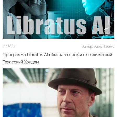
Автор: АзартГеймс
22.12.17
Программа Libratus AI обыграла профи в безлимитный
Техасский Холдем