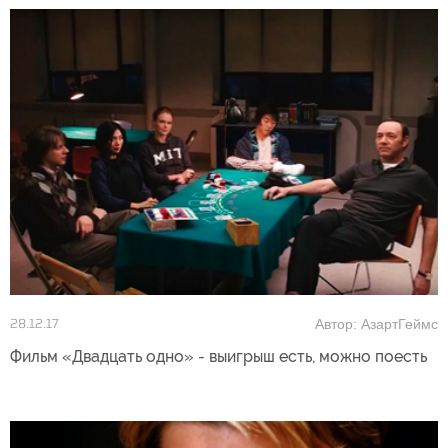
Автор: АзартГеймс
28.12.17
Фильм «Двадцать одно» - выигрыш есть, можно поесть