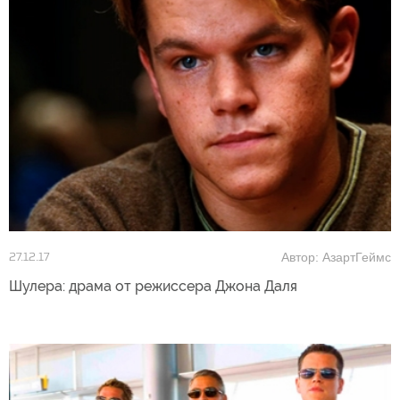
Автор: АзартГеймс
27.12.17
Шулера: драма от режиссера Джона Даля