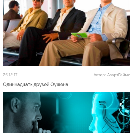
Автор: АзартГеймс
26.12.17
Одиннадцать друзей Оушена