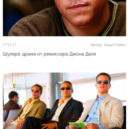
Автор: АзартГеймс
27.12.17
Шулера: драма от режиссера Джона Даля