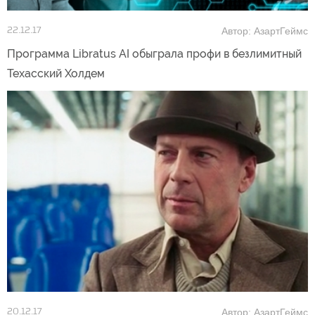
Автор: АзартГеймс
22.12.17
Программа Libratus AI обыграла профи в безлимитный
Техасский Холдем
Автор: АзартГеймс
20.12.17