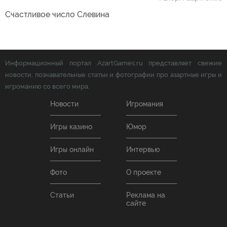
Счастливое число Слевина
Информационный портал AzartGames.ru представляет свежие
новости, познавательные статьи и фотографии про азартные игры и
игроманию со всего мира.
Новости
Игромания
Игры казино
Юмор
Игры онлайн
Интервью
Фото
О проекте
Статьи
Реклама на
сайте