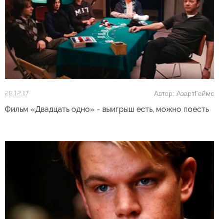
Автор: АзартГеймс
28.12.17
Фильм «Двадцать одно» - выигрыш есть, можно поесть