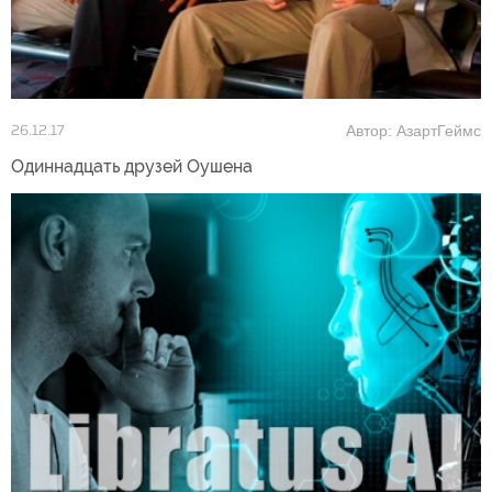
Автор: АзартГеймс
26.12.17
Одиннадцать друзей Оушена