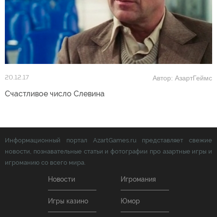
Автор: АзартГеймс
20.12.17
Счастливое число Слевина
Информационный портал AzartGames.ru представляет свежие
новости, познавательные статьи и фотографии про азартные игры и
игроманию со всего мира.
Новости
Игромания
Игры казино
Юмор