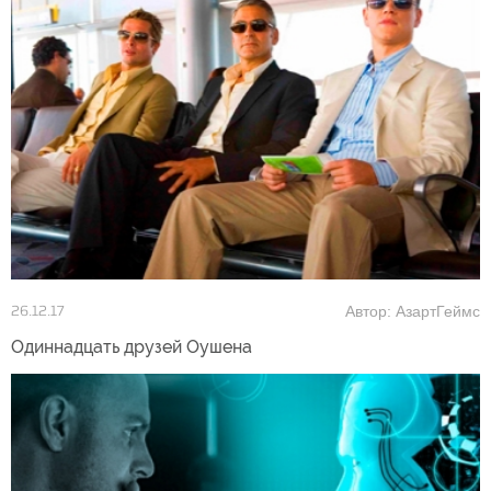
Автор: АзартГеймс
26.12.17
Одиннадцать друзей Оушена