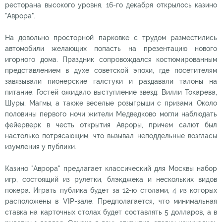
ресторана высокого уровня, 16-го декабря открылось казино
"Аврора".
На довольно просторной парковке с трудом разместились
автомобили желающих попасть на презентацию нового
игорного дома. Праздник сопровождался костюмированным
представлением в духе советской эпохи, где посетителям
завязывали пионерские галстуки и раздавали талоны на
питание. Гостей ожидало выступление звезд: Вилли Токарева,
Шуры, Магмы, а также веселые розыгрыши с призами. Около
половины первого ночи жители Медведково могли наблюдать
фейерверк в честь открытия Авроры, причем салют был
настолько потрясающим, что вызывал неподдельные возгласы
изумления у публики.
Казино "Аврора" предлагает классический для Москвы набор
игр, состоящий из рулетки, блэкджека и нескольких видов
покера. Играть публика будет за 12-ю столами, 4 из которых
расположены в VIP-зале. Предполагается, что минимальная
ставка на карточных столах будет составлять 5 долларов, а в