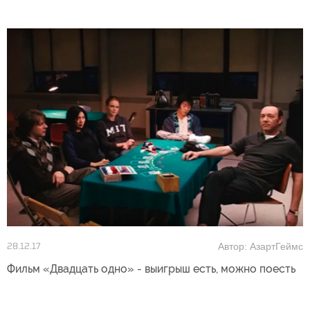
Автор: АзартГеймс
28.12.17
Фильм «Двадцать одно» - выигрыш есть, можно поесть