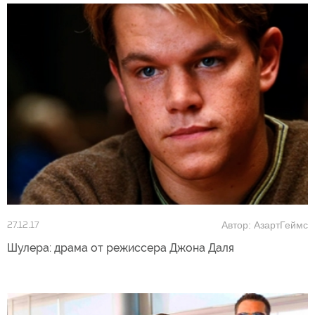
Автор: АзартГеймс
27.12.17
Шулера: драма от режиссера Джона Даля