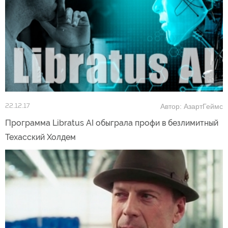
Автор: АзартГеймс
22.12.17
Программа Libratus AI обыграла профи в безлимитный
Техасский Холдем