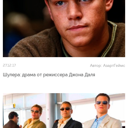
Автор: АзартГеймс
27.12.17
Шулера: драма от режиссера Джона Даля