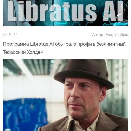
Автор: АзартГеймс
22.12.17
Программа Libratus AI обыграла профи в безлимитный
Техасский Холдем