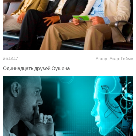
Автор: АзартГеймс
26.12.17
Одиннадцать друзей Оушена