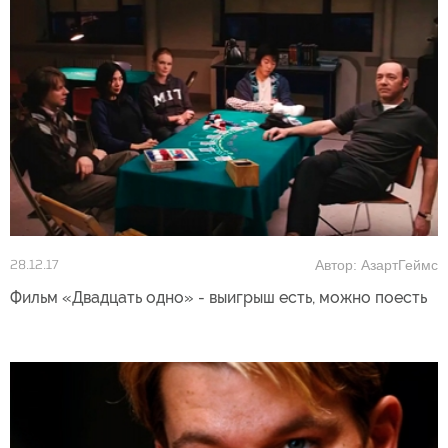
Автор: АзартГеймс
28.12.17
Фильм «Двадцать одно» - выигрыш есть, можно поесть