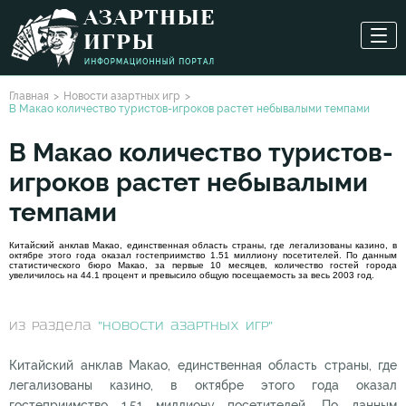
Главная
Новости азартных игр
В Макао количество туристов-игроков растет небывалыми темпами
В Макао количество туристов-
игроков растет небывалыми
темпами
Китайский анклав Макао, единственная область страны, где легализованы казино, в
октябре этого года оказал гостеприимство 1.51 миллиону посетителей. По данным
статистического бюро Макао, за первые 10 месяцев, количество гостей города
увеличилось на 44.1 процент и превысило общую посещаемость за весь 2003 год.
из раздела
"Новости азартных игр"
Китайский анклав Макао, единственная область страны, где
легализованы казино, в октябре этого года оказал
гостеприимство 1.51 миллиону посетителей. По данным