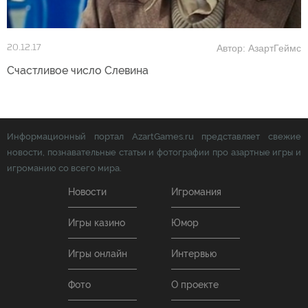
Автор: АзартГеймс
20.12.17
Счастливое число Слевина
Информационный портал AzartGames.ru представляет свежие
новости, познавательные статьи и фотографии про азартные игры и
игроманию со всего мира.
Новости
Игромания
Игры казино
Юмор
Игры онлайн
Интервью
Фото
О проекте