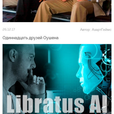
Автор: АзартГеймс
26.12.17
Одиннадцать друзей Оушена