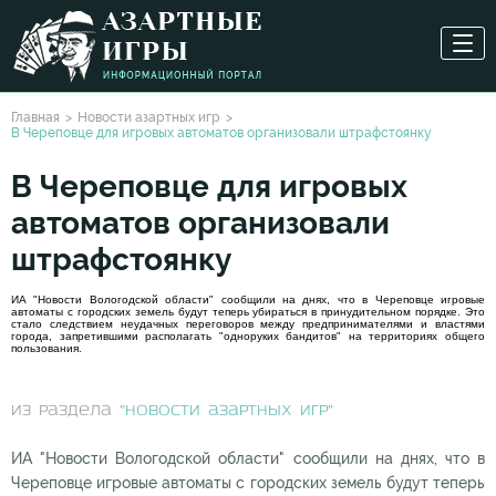
Главная
Новости азартных игр
В Череповце для игровых автоматов организовали штрафстоянку
В Череповце для игровых
автоматов организовали
штрафстоянку
ИА "Новости Вологодской области" сообщили на днях, что в Череповце игровые
автоматы с городских земель будут теперь убираться в принудительном порядке. Это
стало следствием неудачных переговоров между предпринимателями и властями
города, запретившими располагать "одноруких бандитов" на территориях общего
пользования.
из раздела
"Новости азартных игр"
ИА "Новости Вологодской области" сообщили на днях, что в
Череповце игровые автоматы с городских земель будут теперь