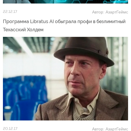
Автор: АзартГеймс
22.12.17
Программа Libratus AI обыграла профи в безлимитный
Техасский Холдем
Автор: АзартГеймс
20.12.17