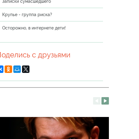
Записки сумасшедшего
Крупье - группа риска?
Осторожно, в интернете дети!
оделись с друзьями