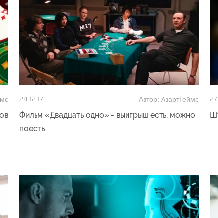
ймс
Автор: АзартГеймс
28.12.17
27.
ков
Фильм «Двадцать одно» - выигрыш есть, можно
Ш
поесть