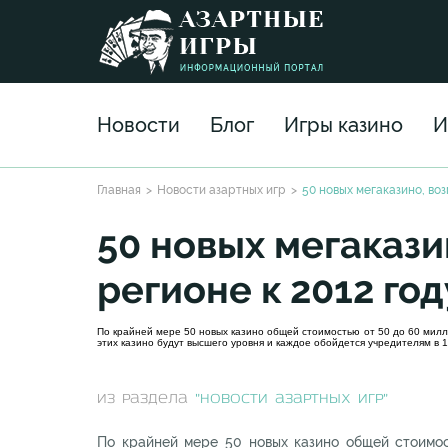
Новости
Блог
Игры казино
И
Главная
Новости азартных игр
50 новых мегаказино, воз
50 новых мегакази
регионе к 2012 год
По крайней мере 50 новых казино общей стоимостью от 50 до 60 милл
этих казино будут высшего уровня и каждое обойдется учредителям в 
из раздела
"Новости азартных игр"
По крайней мере 50 новых казино общей стоимо