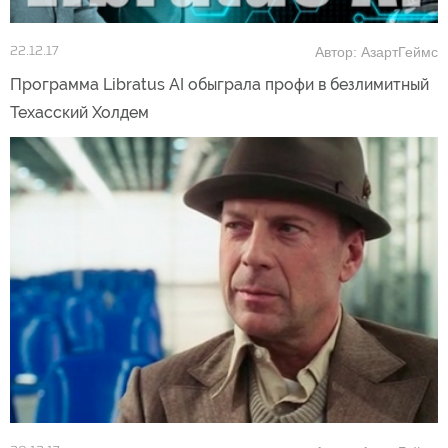
Автор: АзартГеймс
22.12.17
Программа Libratus AI обыграла профи в безлимитный
Техасский Холдем