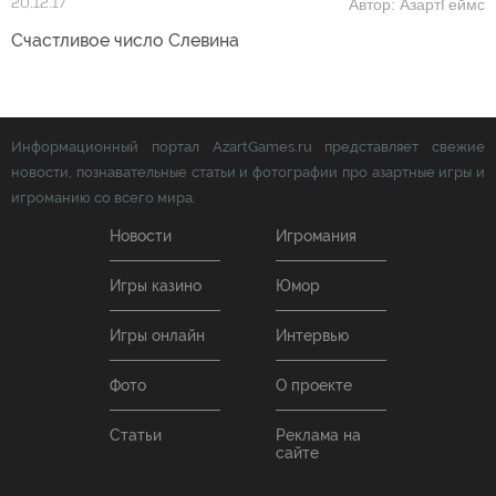
Автор: АзартГеймс
20.12.17
Счастливое число Слевина
Информационный портал AzartGames.ru представляет свежие
новости, познавательные статьи и фотографии про азартные игры и
игроманию со всего мира.
Новости
Игромания
Игры казино
Юмор
Игры онлайн
Интервью
Фото
О проекте
Статьи
Реклама на
сайте