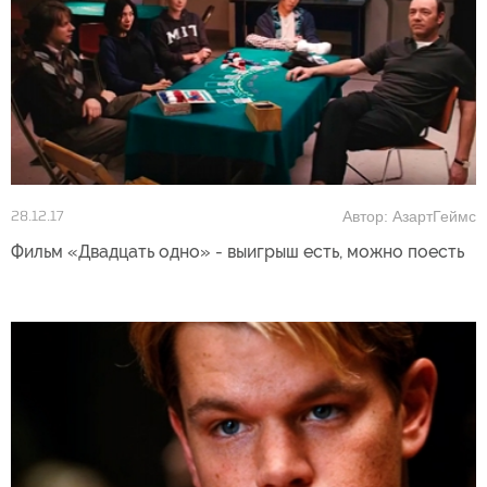
Автор: АзартГеймс
28.12.17
Фильм «Двадцать одно» - выигрыш есть, можно поесть