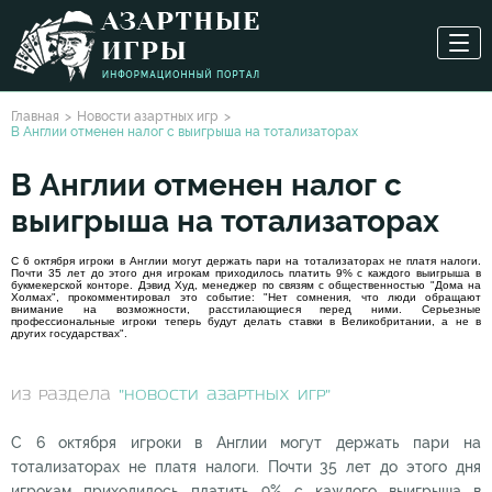
Главная
Новости азартных игр
В Англии отменен налог с выигрыша на тотализаторах
В Англии отменен налог с
выигрыша на тотализаторах
С 6 октября игроки в Англии могут держать пари на тотализаторах не платя налоги.
Почти 35 лет до этого дня игрокам приходилось платить 9% с каждого выигрыша в
букмекерской конторе. Дэвид Худ, менеджер по связям с общественностью "Дома на
Холмах", прокомментировал это событие: "Нет сомнения, что люди обращают
внимание на возможности, расстилающиеся перед ними. Серьезные
профессиональные игроки теперь будут делать ставки в Великобритании, а не в
других государствах".
из раздела
"Новости азартных игр"
С 6 октября игроки в Англии могут держать пари на
тотализаторах не платя налоги. Почти 35 лет до этого дня
игрокам приходилось платить 9% с каждого выигрыша в