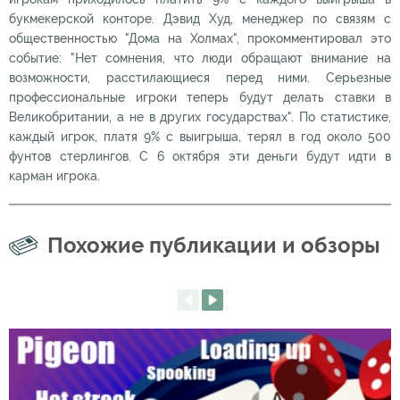
букмекерской конторе. Дэвид Худ, менеджер по связям с
общественностью "Дома на Холмах", прокомментировал это
событие: "Нет сомнения, что люди обращают внимание на
возможности, расстилающиеся перед ними. Серьезные
профессиональные игроки теперь будут делать ставки в
Великобритании, а не в других государствах". По статистике,
каждый игрок, платя 9% с выигрыша, терял в год около 500
фунтов стерлингов. С 6 октября эти деньги будут идти в
карман игрока.
Похожие публикации и обзоры