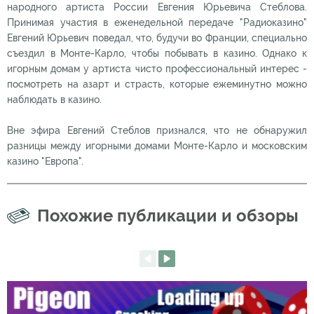
народного артиста России Евгения Юрьевича Стеблова.
Принимая участия в еженедельной передаче "Радиоказино"
Евгений Юрьевич поведал, что, будучи во Франции, специально
съездил в Монте-Карло, чтобы побывать в казино. Однако к
игорным домам у артиста чисто профессиональный интерес -
посмотреть на азарт и страсть, которые ежеминутно можно
наблюдать в казино.
Вне эфира Евгений Стеблов признался, что не обнаружил
разницы между игорными домами Монте-Карло и московским
казино "Европа".
Похожие публикации и обзоры