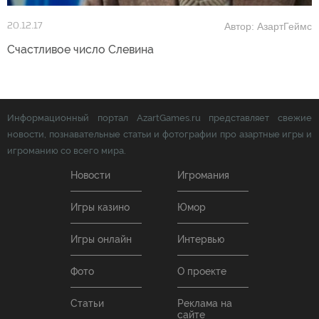
Автор: АзартГеймс
20.12.17
Счастливое число Слевина
Информационный портал AzartGames.ru представляет свежие
новости, познавательные статьи и фотографии про азартные игры и
игроманию со всего мира.
Новости
Игромания
Игры казино
Юмор
Игры онлайн
Интервью
Фото
О проекте
Статьи
Реклама на
сайте