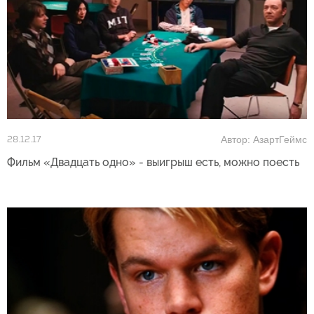
Автор: АзартГеймс
28.12.17
Фильм «Двадцать одно» - выигрыш есть, можно поесть