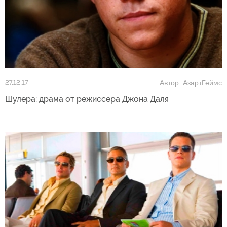
Автор: АзартГеймс
27.12.17
Шулера: драма от режиссера Джона Даля