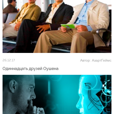
Автор: АзартГеймс
26.12.17
Одиннадцать друзей Оушена