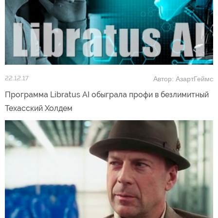
Автор: АзартГеймс
22.12.17
Программа Libratus AI обыграла профи в безлимитный
Техасский Холдем