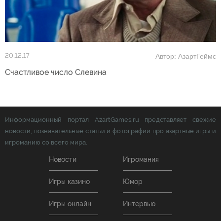
Автор: АзартГеймс
20.12.17
Счастливое число Слевина
Информационный портал AzartGames.ru представляет свежие
новости, познавательные статьи и фотографии про азартные игры и
игроманию со всего мира.
Новости
Игромания
Игры казино
Юмор
Игры онлайн
Интервью