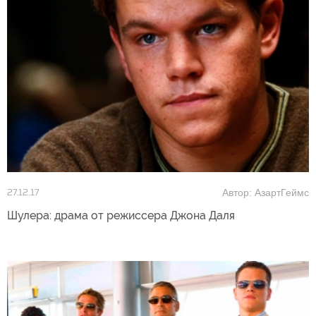
Автор: АзартГеймс
27.12.17
Шулера: драма от режиссера Джона Даля