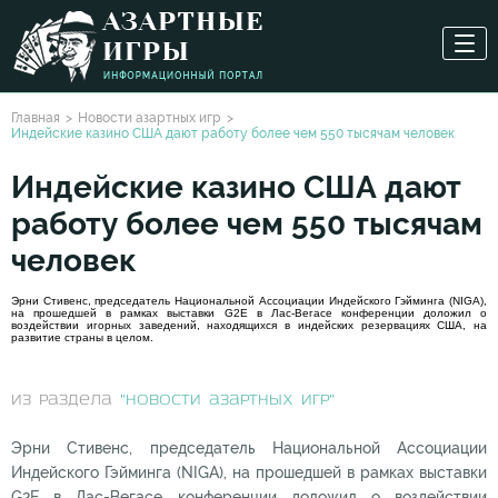
Главная
Новости азартных игр
Индейские казино США дают работу более чем 550 тысячам человек
Индейские казино США дают
работу более чем 550 тысячам
человек
Эрни Стивенс, председатель Национальной Ассоциации Индейского Гэйминга (NIGA),
на прошедшей в рамках выставки G2E в Лас-Вегасе конференции доложил о
воздействии игорных заведений, находящихся в индейских резервациях США, на
развитие страны в целом.
из раздела
"Новости азартных игр"
Эрни Стивенс, председатель Национальной Ассоциации
Индейского Гэйминга (NIGA), на прошедшей в рамках выставки
G2E в Лас-Вегасе конференции доложил о воздействии