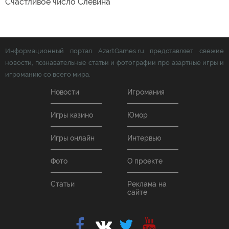
Счастливое число Слевина
Информационный портал AzartGames.ru представляет свежие
новости, познавательные статьи и фотографии про азартные игры и
игроманию со всего мира.
Новости
Игромания
Игры казино
Юмор
Игры онлайн
Интервью
Фото
О проекте
Статьи
Реклама на
сайте