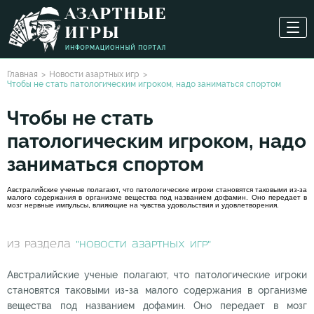
Главная
Новости азартных игр
Чтобы не стать патологическим игроком, надо заниматься спортом
Чтобы не стать
патологическим игроком, надо
заниматься спортом
Австралийские ученые полагают, что патологические игроки становятся таковыми из-за
малого содержания в организме вещества под названием дофамин. Оно передает в
мозг нервные импульсы, влияющие на чувства удовольствия и удовлетворения.
из раздела
"Новости азартных игр"
Австралийские ученые полагают, что патологические игроки
становятся таковыми из-за малого содержания в организме
вещества под названием дофамин. Оно передает в мозг