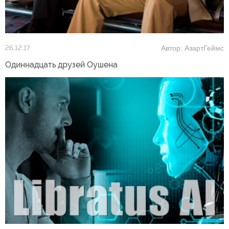
Автор: АзартГеймс
26.12.17
Одиннадцать друзей Оушена