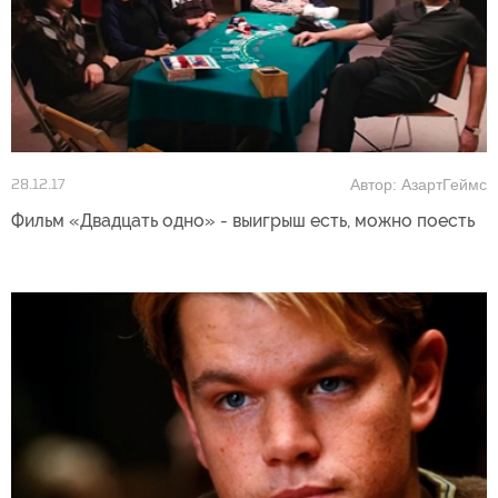
Автор: АзартГеймс
28.12.17
Фильм «Двадцать одно» - выигрыш есть, можно поесть