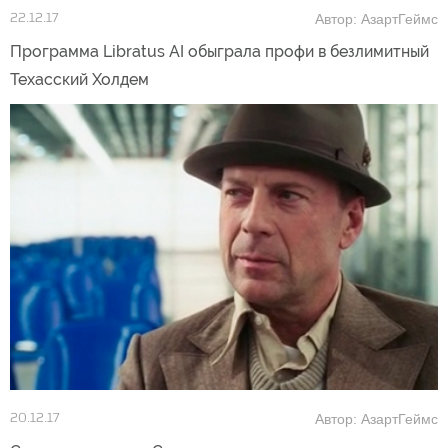
Автор: АзартГеймс
22.12.17
Программа Libratus AI обыграла профи в безлимитный
Техасский Холдем
Автор: АзартГеймс
20.12.17