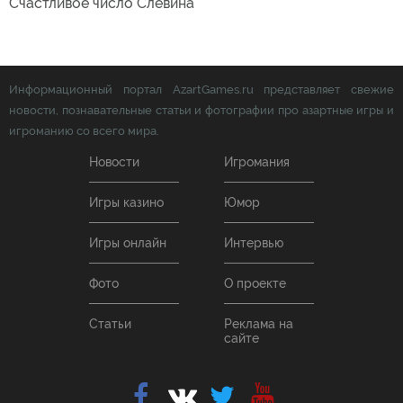
Счастливое число Слевина
Информационный портал AzartGames.ru представляет свежие
новости, познавательные статьи и фотографии про азартные игры и
игроманию со всего мира.
Новости
Игромания
Игры казино
Юмор
Игры онлайн
Интервью
Фото
О проекте
Статьи
Реклама на
сайте