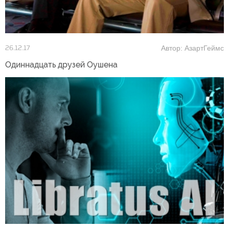
Автор: АзартГеймс
26.12.17
Одиннадцать друзей Оушена