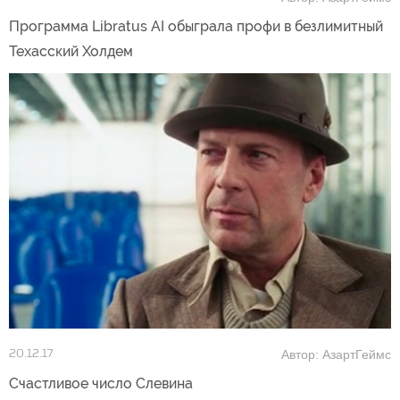
Программа Libratus AI обыграла профи в безлимитный
Техасский Холдем
Автор: АзартГеймс
20.12.17
Счастливое число Слевина