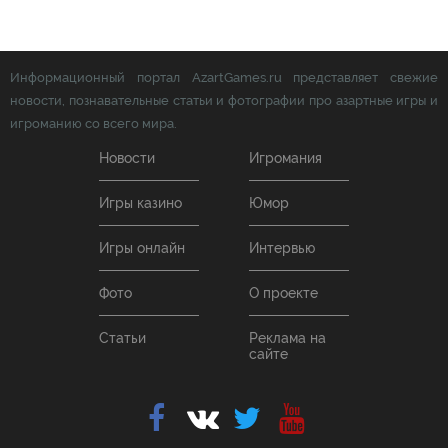
Информационный портал AzartGames.ru представляет свежие
новости, познавательные статьи и фотографии про азартные игры и
игроманию со всего мира.
Новости
Игромания
Игры казино
Юмор
Игры онлайн
Интервью
Фото
О проекте
Статьи
Реклама на
сайте