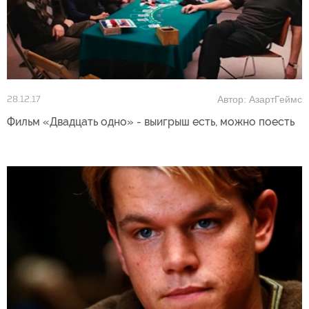
Автор: АзартГеймс
28.12.17
Фильм «Двадцать одно» - выигрыш есть, можно поесть