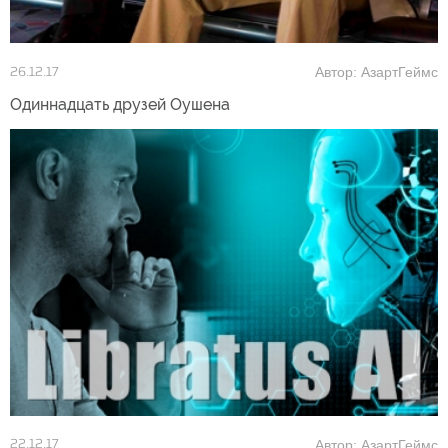
Автор: АзартГеймс
26.12.17
Одиннадцать друзей Оушена
Автор: АзартГеймс
22.12.17