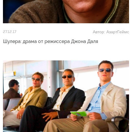
Автор: АзартГеймс
27.12.17
Шулера: драма от режиссера Джона Даля