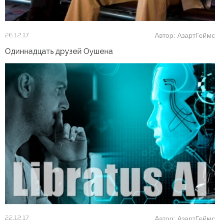
Автор: АзартГеймс
26.12.17
Одиннадцать друзей Оушена
Автор: АзартГеймс
22.12.17