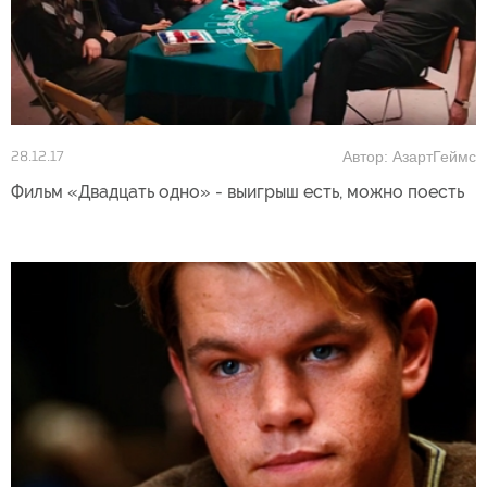
Автор: АзартГеймс
28.12.17
Фильм «Двадцать одно» - выигрыш есть, можно поесть