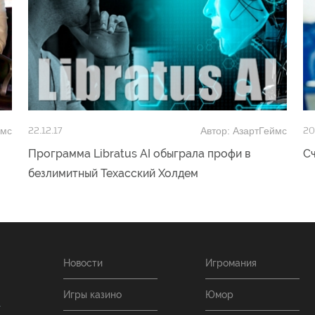
ймс
Автор: АзартГеймс
22.12.17
20
Программа Libratus AI обыграла профи в
С
безлимитный Техасский Холдем
Новости
Игромания
Игры казино
Юмор
т