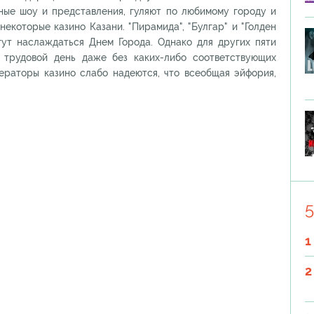
ные шоу и представления, гуляют по любимому городу и
екоторые казино Казани. "Пирамида", "Булгар" и "Голден
гут наслаждаться Днем Города. Однако для других пяти
й трудовой день даже без каких-либо соответствующих
ераторы казино слабо надеются, что всеобщая эйфория,
.
5
1
2