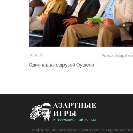
Автор: АзартГе
26.12.17
Одиннадцать друзей Оушена
Информационный портал AzartGames.ru представляе