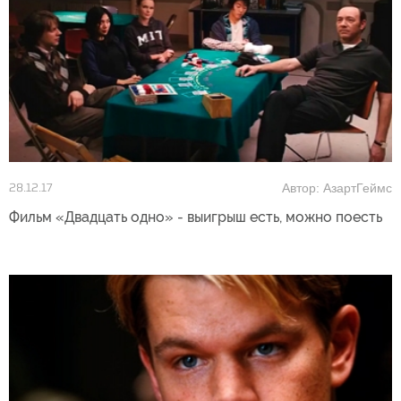
Автор: АзартГеймс
28.12.17
Фильм «Двадцать одно» - выигрыш есть, можно поесть