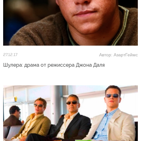
Автор: АзартГеймс
27.12.17
Шулера: драма от режиссера Джона Даля