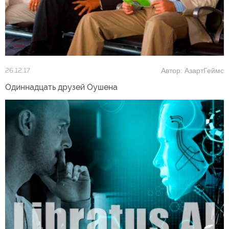
Автор: АзартГеймс
26.12.17
Одиннадцать друзей Оушена