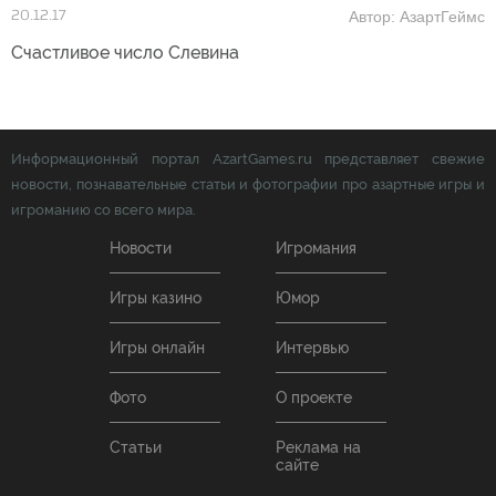
Автор: АзартГеймс
20.12.17
Счастливое число Слевина
Информационный портал AzartGames.ru представляет свежие
новости, познавательные статьи и фотографии про азартные игры и
игроманию со всего мира.
Новости
Игромания
Игры казино
Юмор
Игры онлайн
Интервью
Фото
О проекте
Статьи
Реклама на
сайте