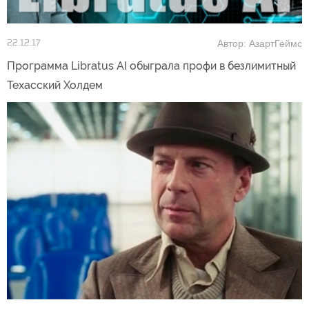
Автор: АзартГеймс
22.12.17
Программа Libratus AI обыграла профи в безлимитный
Техасский Холдем