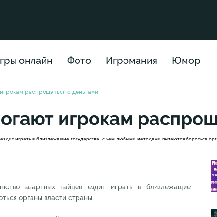
гры онлайн
Фото
Игромания
Юмор
 игрокам распрощаться с деньгами
могают игрокам распрощ
ездит играть в близлежащие государства, с чем любыми методами пытаются бороться орг
инство азартных тайцев ездит играть в близлежащие
оться органы власти страны.