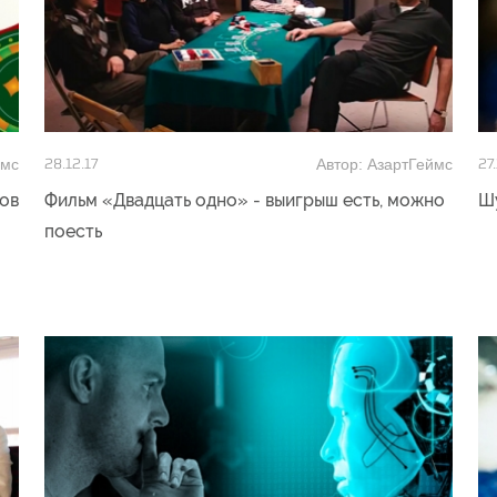
ймс
Автор: АзартГеймс
28.12.17
27.
ков
Фильм «Двадцать одно» - выигрыш есть, можно
Ш
поесть