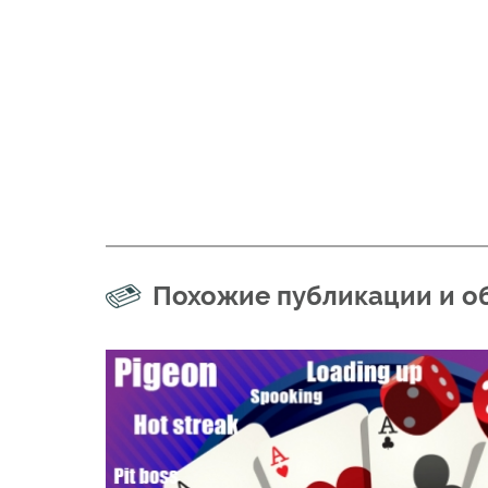
Похожие публикации и о