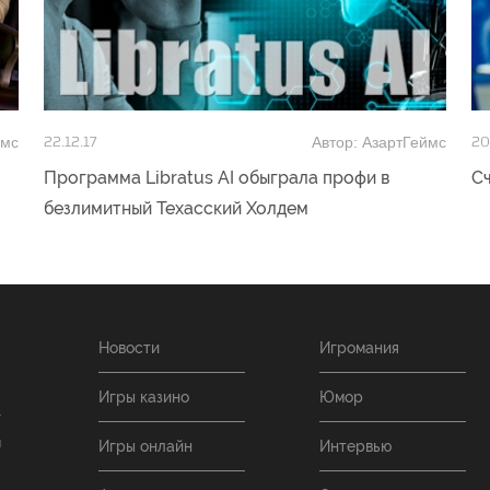
ймс
Автор: АзартГеймс
22.12.17
20
Программа Libratus AI обыграла профи в
С
безлимитный Техасский Холдем
Новости
Игромания
Игры казино
Юмор
т
и
Игры онлайн
Интервью