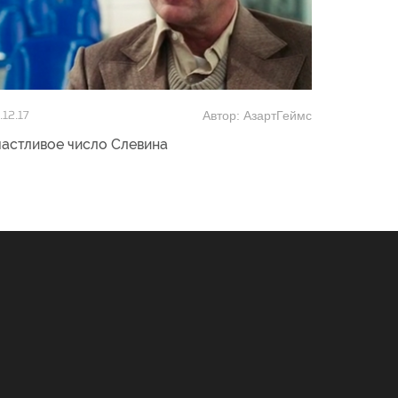
Автор: АзартГеймс
.12.17
частливое число Слевина