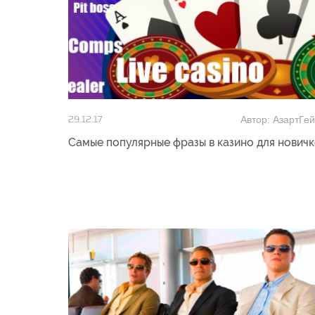
Автор: АзартГе
29.12.17
Самые популярные фразы в казино для нович