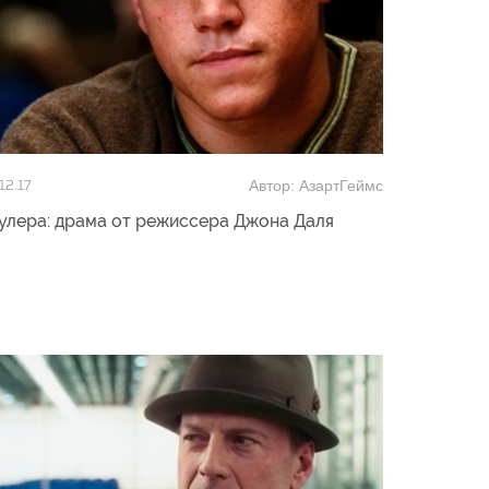
Автор: АзартГеймс
12.17
улера: драма от режиссера Джона Даля