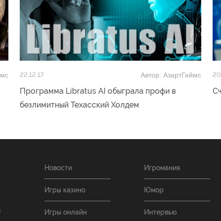
ймс
Автор: АзартГеймс
22.12.17
20
Программа Libratus AI обыграла профи в
С
безлимитный Техасский Холдем
Новости
Игромания
Игры казино
Юмор
т
и
Игры онлайн
Интервью