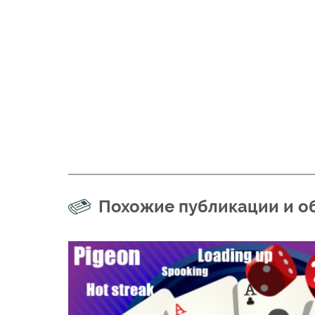
Похожие публикации и о