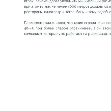
играх, рекомендовал увеличить минимальный разме
при этом из них не менее 4000 метров должны быть
рестораны, кинотеатры, кегельбаны и тому подобно
Парламентарии считают, что такие ограничения поз
40-45 при более слабом ограничении. При этом
компаниям, которые уже работают на рынке азартн