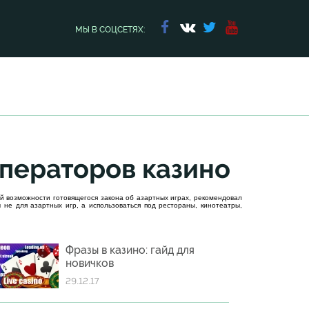
МЫ В СОЦСЕТЯХ:
ператоров казино
 возможности готовящегося закона об азартных играх, рекомендовал
не для азартных игр, а использоваться под рестораны, кинотеатры,
Фразы в казино: гайд для
новичков
29.12.17