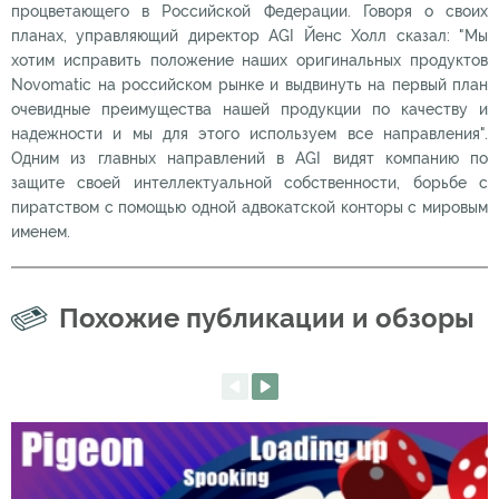
процветающего в Российской Федерации. Говоря о своих
планах, управляющий директор AGI Йенс Холл сказал: "Мы
хотим исправить положение наших оригинальных продуктов
Novomatic на российском рынке и выдвинуть на первый план
очевидные преимущества нашей продукции по качеству и
надежности и мы для этого используем все направления".
Одним из главных направлений в AGI видят компанию по
защите своей интеллектуальной собственности, борьбе с
пиратством с помощью одной адвокатской конторы с мировым
именем.
Похожие публикации и обзоры