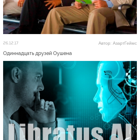
Автор: АзартГеймс
26.12.17
Одиннадцать друзей Оушена