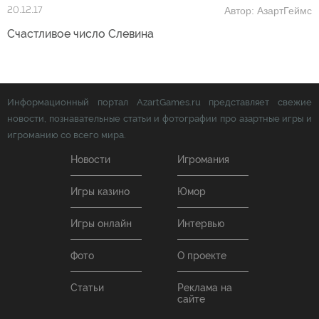
Автор: АзартГеймс
20.12.17
Счастливое число Слевина
Информационный портал AzartGames.ru представляет свежие
новости, познавательные статьи и фотографии про азартные игры и
игроманию со всего мира.
Новости
Игромания
Игры казино
Юмор
Игры онлайн
Интервью
Фото
О проекте
Статьи
Реклама на
сайте