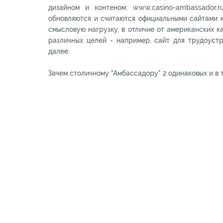
дизайном и контеном: www.casino-ambassador.
обновляются и считаются официальными сайтами к
смысловую нагрузку, в отличие от американских к
различных целей - например, сайт для трудоустр
далее.
Зачем столичному "Амбассадору" 2 одинаковых и в 