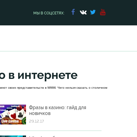
МЫ В СОЦСЕТЯХ:
о в интернете
меют своих представительств в WWW. Чего нельзя сказать о столичном
Фразы в казино: гайд для
новичков
29.12.17