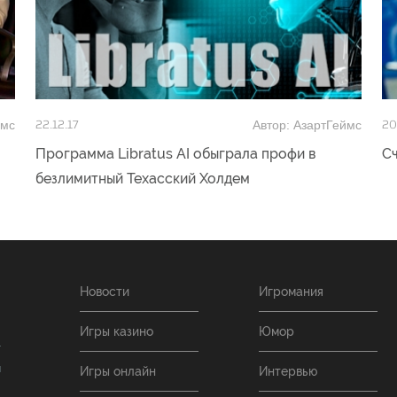
ймс
Автор: АзартГеймс
22.12.17
20
Программа Libratus AI обыграла профи в
С
безлимитный Техасский Холдем
Новости
Игромания
Игры казино
Юмор
т
и
Игры онлайн
Интервью