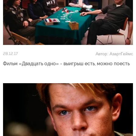
Автор: АзартГеймс
28.12.17
Фильм «Двадцать одно» - выигрыш есть, можно поесть