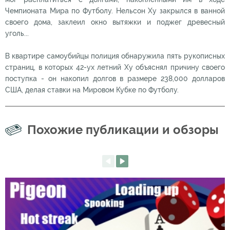
Чемпионата Мира по Футболу. Нельсон Ху закрылся в ванной
своего дома, заклеил окно вытяжки и поджег древесный
уголь...
В квартире самоубийцы полиция обнаружила пять рукописных
страниц, в которых 42-ух летний Ху объяснял причину своего
поступка - он накопил долгов в размере 238,000 долларов
США, делая ставки на Мировом Кубке по Футболу.
Похожие публикации и обзоры