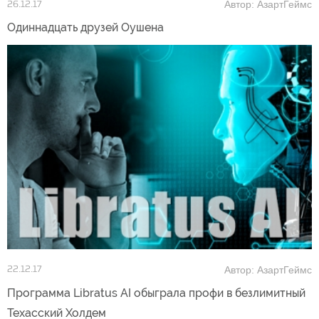
Автор: АзартГеймс
26.12.17
Одиннадцать друзей Оушена
Автор: АзартГеймс
22.12.17
Программа Libratus AI обыграла профи в безлимитный
Техасский Холдем