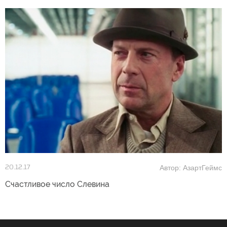
Автор: АзартГеймс
20.12.17
Счастливое число Слевина