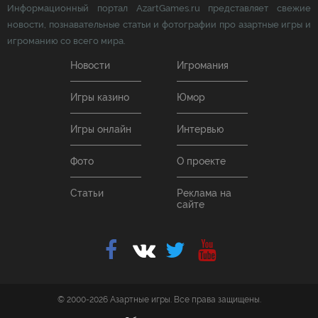
Информационный портал AzartGames.ru представляет свежие
новости, познавательные статьи и фотографии про азартные игры и
игроманию со всего мира.
Новости
Игромания
Игры казино
Юмор
Игры онлайн
Интервью
Фото
О проекте
Статьи
Реклама на
сайте
© 2000-2026 Азартные игры. Все права защищены.