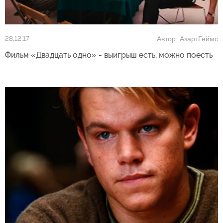
Автор: АзартГеймс
28.12.17
Фильм «Двадцать одно» - выигрыш есть, можно поесть