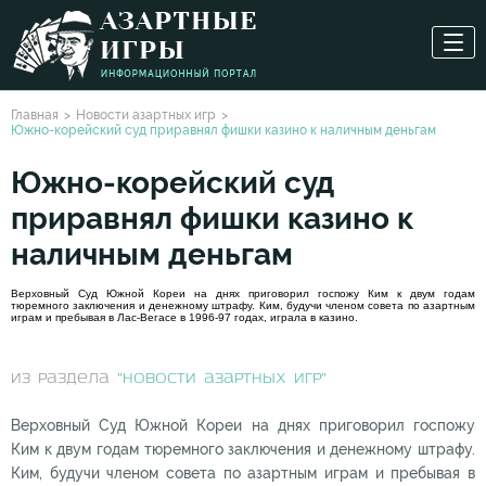
Главная
Новости азартных игр
Южно-корейский суд приравнял фишки казино к наличным деньгам
Южно-корейский суд
приравнял фишки казино к
наличным деньгам
Верховный Суд Южной Кореи на днях приговорил госпожу Ким к двум годам
тюремного заключения и денежному штрафу. Ким, будучи членом совета по азартным
играм и пребывая в Лас-Вегасе в 1996-97 годах, играла в казино.
из раздела
"Новости азартных игр"
Верховный Суд Южной Кореи на днях приговорил госпожу
Ким к двум годам тюремного заключения и денежному штрафу.
Ким, будучи членом совета по азартным играм и пребывая в