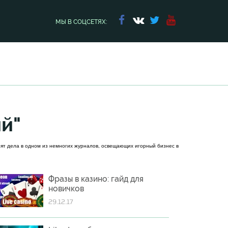
МЫ В СОЦСЕТЯХ:
й"
оят дела в одном из немногих журналов, освещающих игорный бизнес в
Фразы в казино: гайд для
новичков
29.12.17