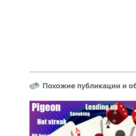
Похожие публикации и о