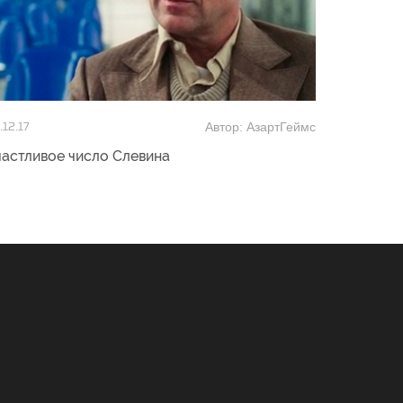
Автор: АзартГеймс
.12.17
частливое число Слевина