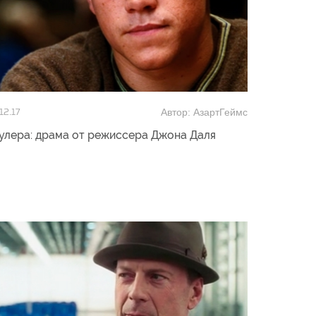
Автор: АзартГеймс
12.17
улера: драма от режиссера Джона Даля