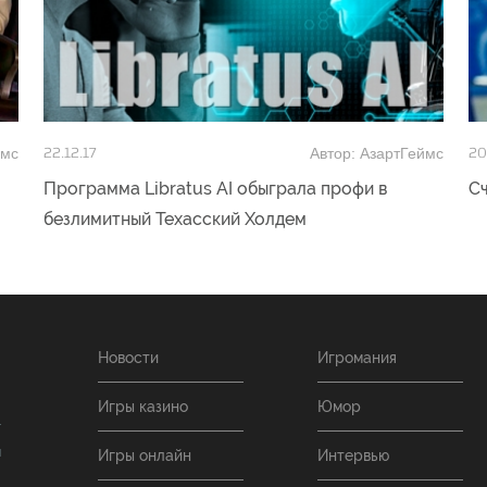
ймс
Автор: АзартГеймс
22.12.17
20
Программа Libratus AI обыграла профи в
С
безлимитный Техасский Холдем
Новости
Игромания
Игры казино
Юмор
т
и
Игры онлайн
Интервью