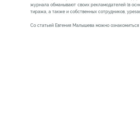
журнала обманывают своих рекламодателей (в осно
тиража, а также и собственных сотрудников, урезая
Со статьей Евгения Малышева можно ознакомиться