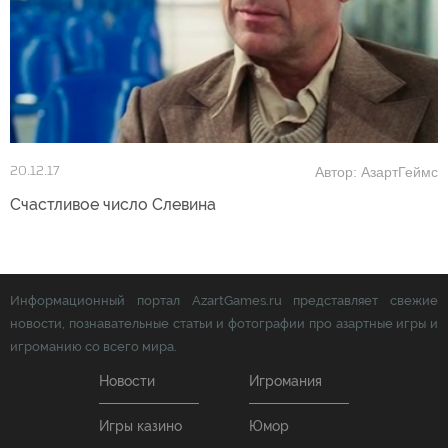
Автор: АзартГеймс
20.12.17
Счастливое число Слевина
Информационный портал AzartGames.ru представляет свежие
новости, познавательные статьи и фотографии про азартные игры и
игроманию со всего мира.
Новости
Игромания
Игры казино
Юмор