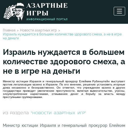
Главная
Новости азартных игр
Израиль нуждается в большем количестве здорового смеха, а не в игре
на деньги
Израиль нуждается в большем
количестве здорового смеха, а
не в игре на деньги
Министр юстиции Израиля и генеральный прокурор Елейким Рубинштейн выступает
против легализации казино в Израиле. По его мнению, решение установить игорные
дома незаконно и безнравственно. Он отметил, что учреждение казино в других
государствах приводит увеличению преступности, включая вымогательство, угрозы,
злоупотребление наркотиками, отмыванию денег и борьбу за власть между
преступными группировками.
из раздела
"Новости азартных игр"
Министр юстиции Израиля и генеральный прокурор Елейким