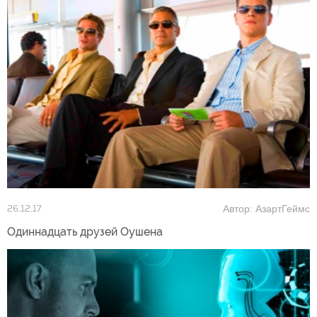
Автор: АзартГеймс
26.12.17
Одиннадцать друзей Оушена