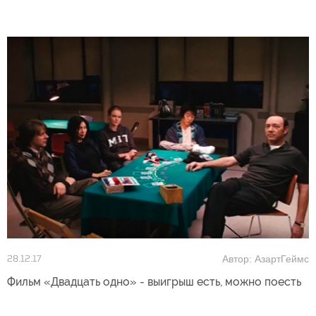
Автор: АзартГеймс
28.12.17
Фильм «Двадцать одно» - выигрыш есть, можно поесть