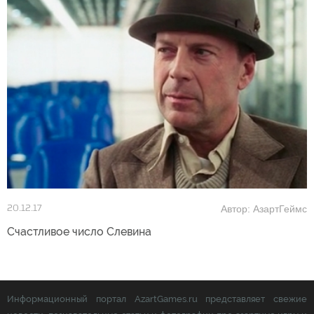
Автор: АзартГеймс
20.12.17
Счастливое число Слевина
Информационный портал AzartGames.ru представляет свежие