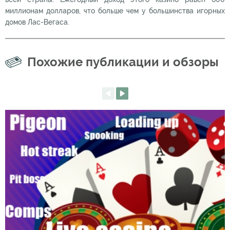
миллионам долларов, что больше чем у большинства игорных
домов Лас-Вегаса.
Похожие публикации и обзоры