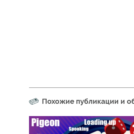
Похожие публикации и о