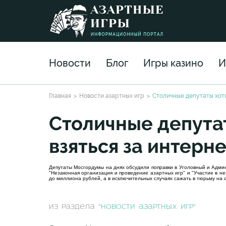
Новости
Блог
Игры казино
И
Главная
Новости азартных игр
Столичные депутаты хотя
Столичные депута
взяться за интерне
Депутаты Мосгордумы на днях обсудили поправки в Уголовный и Админ
"Незаконная организация и проведение азартных игр" и "Участие в не
до миллиона рублей, а в исключительных случаях сажать в тюрьму на с
из раздела
"Новости азартных игр"