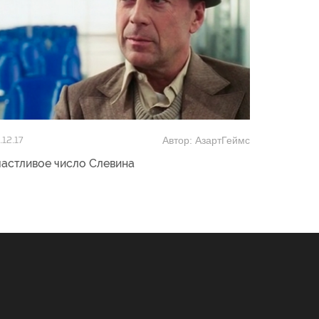
Автор: АзартГеймс
.12.17
частливое число Слевина