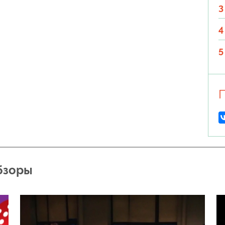
3
4
5
П
бзоры