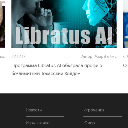
ймс
Автор: АзартГеймс
22.12.17
20
Программа Libratus AI обыграла профи в
С
безлимитный Техасский Холдем
Новости
Игромания
Игры казино
Юмор