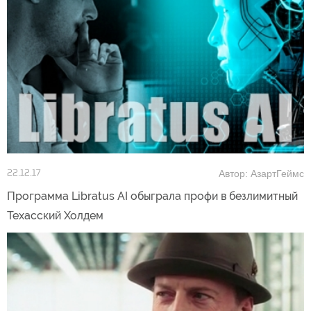
Автор: АзартГеймс
22.12.17
Программа Libratus AI обыграла профи в безлимитный
Техасский Холдем