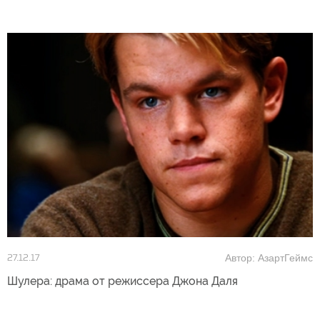
Автор: АзартГеймс
27.12.17
Шулера: драма от режиссера Джона Даля