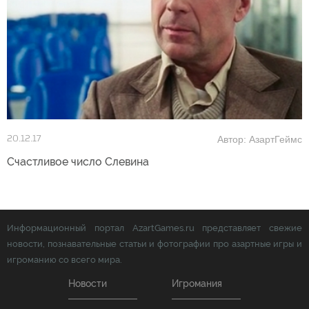
Автор: АзартГеймс
20.12.17
Счастливое число Слевина
Информационный портал AzartGames.ru представляет свежие
новости, познавательные статьи и фотографии про азартные игры и
игроманию со всего мира.
Новости
Игромания