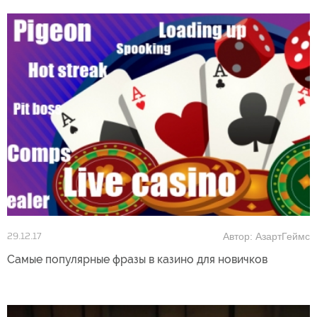
Автор: АзартГеймс
29.12.17
Самые популярные фразы в казино для новичков