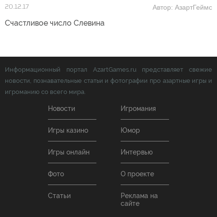
Автор: АзартГеймс
20.12.17
Счастливое число Слевина
Информационный портал AzartGames.ru представляет свежие
новости, познавательные статьи и фотографии про азартные игры и
игроманию со всего мира.
Новости
Игромания
Игры казино
Юмор
Игры онлайн
Интервью
Фото
О проекте
Статьи
Реклама на
сайте