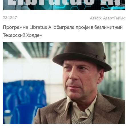
Автор: АзартГеймс
22.12.17
Программа Libratus AI обыграла профи в безлимитный
Техасский Холдем