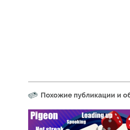
Похожие публикации и о