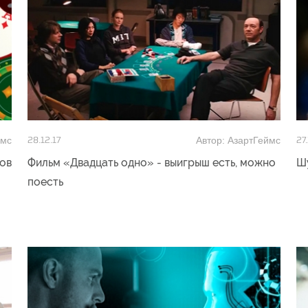
ймс
Автор: АзартГеймс
28.12.17
27.
ков
Фильм «Двадцать одно» - выигрыш есть, можно
Ш
поесть