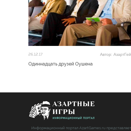
Автор: АзартГе
26.12.17
Одиннадцать друзей Оушена
Информационный портал AzartGames.ru представляе