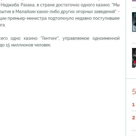
Наджиба Разака, в стране достаточно одного казино. "Мы
ытия в Малайзии каких-либо других игорных заведений" -
зиции премьер-министра подтолкнуло недавно поступившее
га.
го одно казино "Гентинг", управляемое одноименной
до 15 миллионов человек.
5
1
2