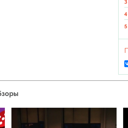
3
4
5
П
бзоры