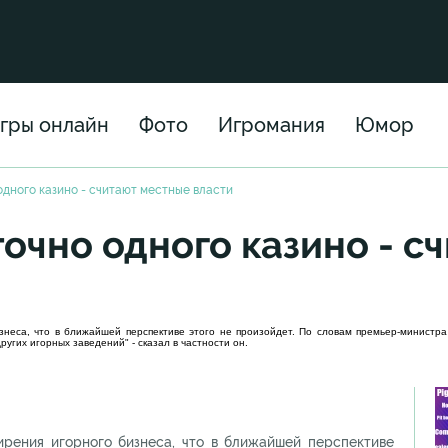
гры онлайн
Фото
Игромания
Юмор
дного казино - считают местные власти
очно одного казино - с
неса, что в ближайшей перспективе этого не произойдет. По словам премьер-министра
угих игорных заведений" - сказал в частности он.
рения игорного бизнеса, что в ближайшей перспективе