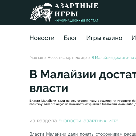
Новости
Блог
Игры казино
И
Главная
Новости азартных игр
В Малайзии достаточно о
В Малайзии достат
власти
Власти Малайзии дали понять сторонникам расширения игорного биз
политику, отвергающую возможность открытия в Малайзии каких-либо др
из раздела
"Новости азартных игр"
Власти Малайзии дали понять сторонникам расши