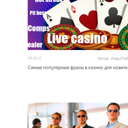
Автор: АзартГе
29.12.17
Самые популярные фразы в казино для нович