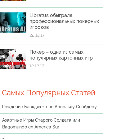
Libratus обыграла
профессиональных покерных
игроков
22.12.17
Покер – одна из самых
популярных карточных игр
12.12.17
 Самых Популярных Статей
Рождение Блэкджека по Арнольду Снайдеру
Азартные Игры Старого Солдата или
Bagomundo en America Sur