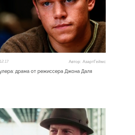
Автор: АзартГеймс
12.17
улера: драма от режиссера Джона Даля