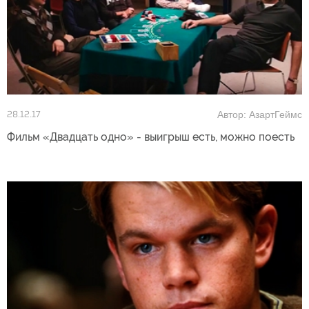
Автор: АзартГеймс
28.12.17
Фильм «Двадцать одно» - выигрыш есть, можно поесть