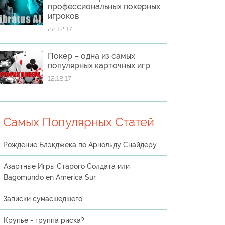
профессиональных покерных
игроков
22.12.17
Покер – одна из самых
популярных карточных игр
12.12.17
 Самых Популярных Статей
Рождение Блэкджека по Арнольду Снайдеру
Азартные Игры Старого Солдата или
Bagomundo en America Sur
Записки сумасшедшего
Крупье - группа риска?