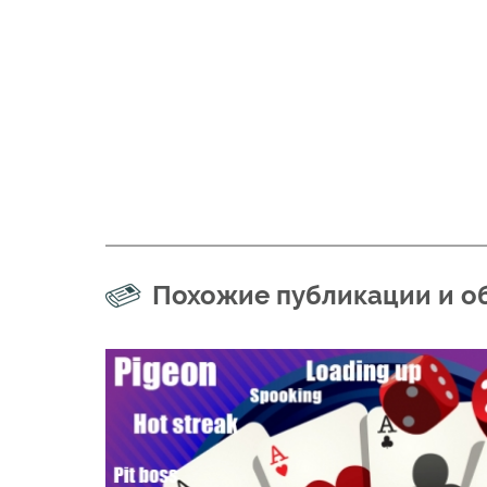
Похожие публикации и о