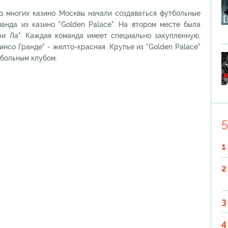
во многих казино Москвы начали создаваться футбольные
анда из казино "Golden Palace". На втором месте была
ри Ла". Каждая команда имеет специально закупленную,
Винсо Гранде" - желто-красная. Крупье из "Golden Palace"
больным клубом.
5
1
2
3
4