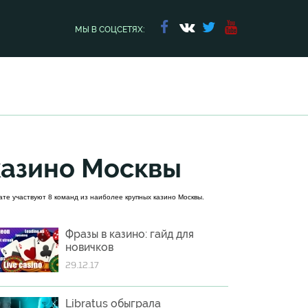
МЫ В СОЦСЕТЯХ:
казино Москвы
ате участвуют 8 команд из наиболее крупных казино Москвы.
Фразы в казино: гайд для
новичков
29.12.17
Libratus обыграла