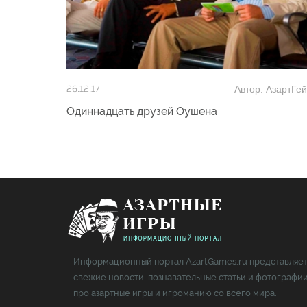
Автор: АзартГе
26.12.17
Одиннадцать друзей Оушена
Информационный портал AzartGames.ru представляе
свежие новости, познавательные статьи и фотографи
про азартные игры и игроманию со всего мира.