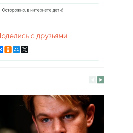
Осторожно, в интернете дети!
оделись с друзьями