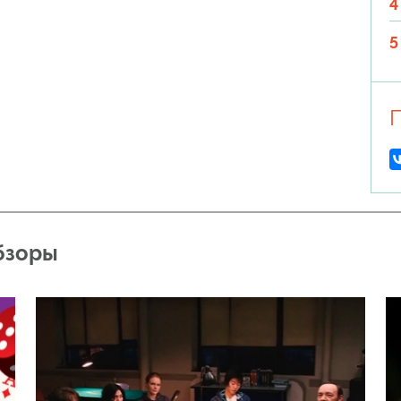
4
5
П
бзоры