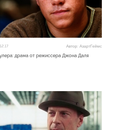
Автор: АзартГеймс
12.17
улера: драма от режиссера Джона Даля