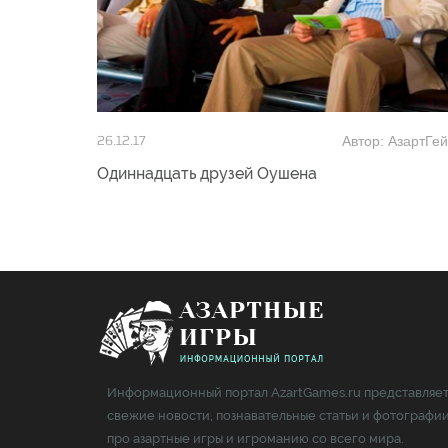
Автор: АзартГе
26.12.17
Одиннадцать друзей Оушена
Информационный портал AzartGames.ru представляе
свежие новости, познавательные статьи и фотографи
про азартные игры и игроманию со всего мира.