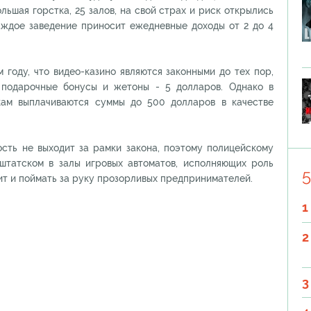
льшая горстка, 25 залов, на свой страх и риск открылись
каждое заведение приносит ежедневные доходы от 2 до 4
году, что видео-казино являются законными до тех пор,
 подарочные бонусы и жетоны - 5 долларов. Однако в
кам выплачиваются суммы до 500 долларов в качестве
ость не выходит за рамки закона, поэтому полицейскому
штатском в залы игровых автоматов, исполняющих роль
5
дит и поймать за руку прозорливых предпринимателей.
1
2
3