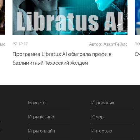
ймс
Автор: АзартГеймс
22.12.17
20
Программа Libratus AI обыграла профи в
С
безлимитный Техасский Холдем
Новости
Игромания
Игры казино
Юмор
т
и
Игры онлайн
Интервью