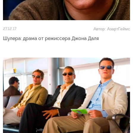
Автор: АзартГеймс
27.12.17
Шулера: драма от режиссера Джона Даля