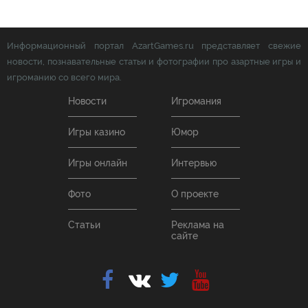
Информационный портал AzartGames.ru представляет свежие
новости, познавательные статьи и фотографии про азартные игры и
игроманию со всего мира.
Новости
Игромания
Игры казино
Юмор
Игры онлайн
Интервью
Фото
О проекте
Статьи
Реклама на
сайте