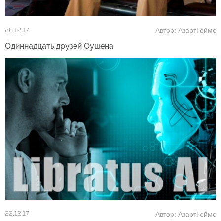
Автор: АзартГеймс
26.12.17
Одиннадцать друзей Оушена
Автор: АзартГеймс
22.12.17