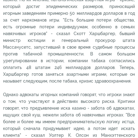
который достиг эпидемических размеров, приносящий
игорным заведениям примерно 50 миллиардов долларов в год
за счет наркоманов игры. "Есть большие потери общества,
есть огромные потери индивидуумам, особенно в семьях
навязчивых игроков" - сказал Скотт Харшбаргер, бывший
министр юстиции и генеральный прокурор штата
Массачусетс, запустивший в свое время судебные процессы
против табачной промышленности. В самом большом
урегулировании в истории, компании табака согласились
оплатить 48 штатам 246 миллиардов долларов. Теперь,
Харшбаргер готов заняться азартными играми, которые он
называет следующим, после табака, кризис здравоохранения.
Однако адвокаты игорных компаний говорят, что игроки знают
о том, что участвуют в действиях высокого риска. Критики
говорят, что предъявление иска казино - забота об адвокатах,
ищущих свой куш, нежели забота об навязчивых игроках. "Все
более и более мы имеем предпринимательскую логику истца,
который сначала придумывает идею, а потом идет искать
клиента" - сказал Уолтер К. Олсон из Манхэттенского