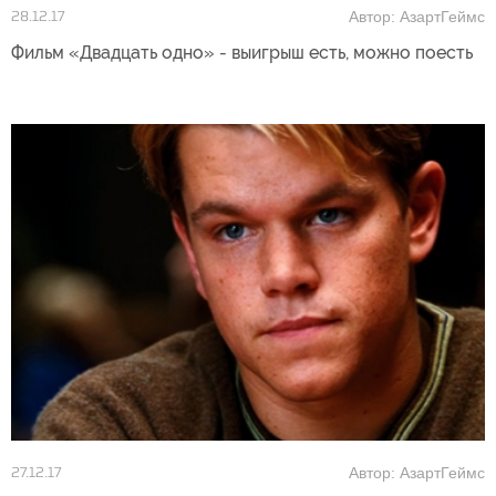
Автор: АзартГеймс
28.12.17
Фильм «Двадцать одно» - выигрыш есть, можно поесть
Автор: АзартГеймс
27.12.17