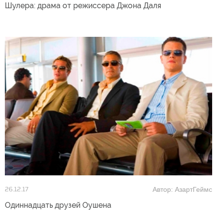
Шулера: драма от режиссера Джона Даля
Автор: АзартГеймс
26.12.17
Одиннадцать друзей Оушена