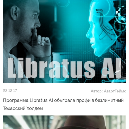
Автор: АзартГеймс
22.12.17
Программа Libratus AI обыграла профи в безлимитный
Техасский Холдем