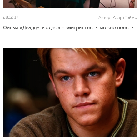
Автор: АзартГеймс
28.12.17
Фильм «Двадцать одно» - выигрыш есть, можно поесть