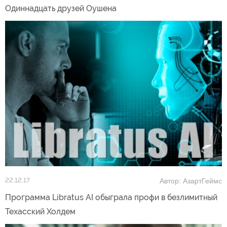
Одиннадцать друзей Оушена
Автор: АзартГеймс
22.12.17
Программа Libratus AI обыграла профи в безлимитный
Техасский Холдем