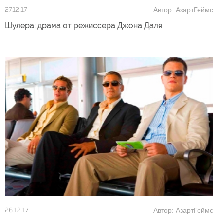
Автор: АзартГеймс
27.12.17
Шулера: драма от режиссера Джона Даля
Автор: АзартГеймс
26.12.17