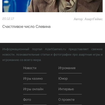
Автор: АзартГеймс
20.12.17
Счастливое число Слевина
Информационный портал AzartGames.ru представляет свежие
новости, познавательные статьи и фотографии про азартные игры и
игроманию со всего мира.
Новости
Игромания
Игры казино
Юмор
Игры онлайн
Интервью
Фото
О проекте