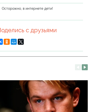
Осторожно, в интернете дети!
оделись с друзьями