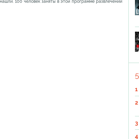
нашли. 100 человек заняты в этой программе развлечений
5
1
2
3
4