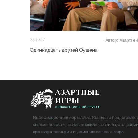
Автор: АзартГе
26.12.17
Одиннадцать друзей Оушена
Информационный портал AzartGames.ru представляе
свежие новости, познавательные статьи и фотографи
про азартные игры и игроманию со всего мира.