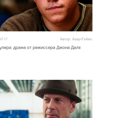
Автор: АзартГеймс
12.17
улера: драма от режиссера Джона Даля