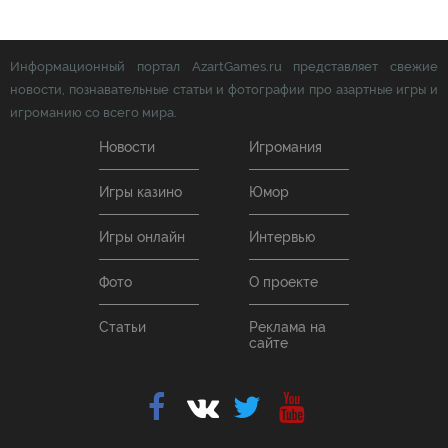
Информационный портал AzartGames.ru представляет свежие
новости, познавательные статьи и фотографии про азартные игры и
игроманию со всего мира.
Новости
Игромания
Игры казино
Юмор
Игры онлайн
Интервью
Фото
О проекте
Статьи
Реклама на
сайте