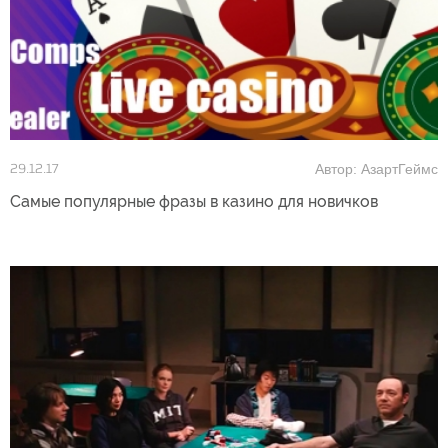
Автор: АзартГеймс
29.12.17
Самые популярные фразы в казино для новичков