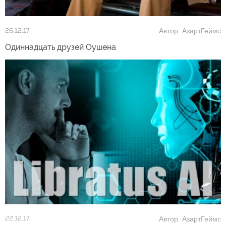
Автор: АзартГеймс
26.12.17
Одиннадцать друзей Оушена
Автор: АзартГеймс
22.12.17