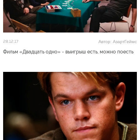
Автор: АзартГеймс
28.12.17
Фильм «Двадцать одно» - выигрыш есть, можно поесть