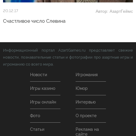
Автор: АзартГеймс
20.12.17
Счастливое число Слевина
Информационный портал AzartGames.ru представляет свежие
новости, познавательные статьи и фотографии про азартные игры и
игроманию со всего мира.
Новости
Игромания
Игры казино
Юмор
Игры онлайн
Интервью
Фото
О проекте
Статьи
Реклама на
сайте