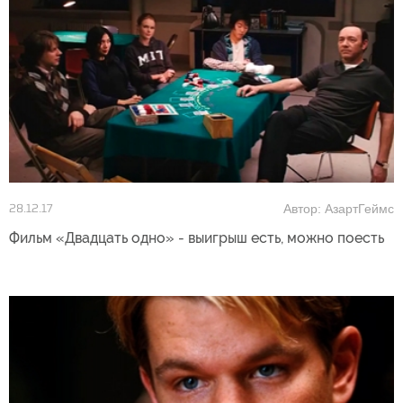
Автор: АзартГеймс
28.12.17
Фильм «Двадцать одно» - выигрыш есть, можно поесть