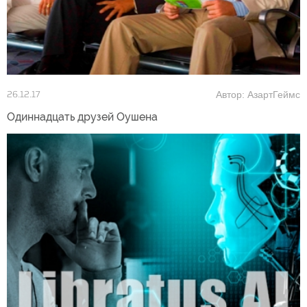
Автор: АзартГеймс
26.12.17
Одиннадцать друзей Оушена