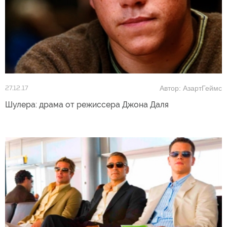
Автор: АзартГеймс
27.12.17
Шулера: драма от режиссера Джона Даля