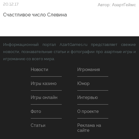
Автор: АзартГеймс
20.12.17
Счастливое число Слевина
Информационный портал AzartGames.ru представляет свежие
новости, познавательные статьи и фотографии про азартные игры и
игроманию со всего мира.
Новости
Игромания
Игры казино
Юмор
Игры онлайн
Интервью
Фото
О проекте
Статьи
Реклама на
сайте