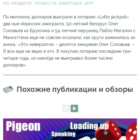
из раздела
"Новости азартных игр"
По миллиону долларов выиграли в лотерею «Lotto jackpot»
два нью-йоркских эмигранта. 50-летний белорус Олег
Соловьев из Бруклина и 54-летний перуанец Пабло Магалон с
Манхэттена еще не совсем осознали, как круто изменилась их
жизнь. «Это невероятно, - делится эмоциями Олег Соловьев. –
Я все еще не верю в это. Я покупаю лотерею последние три-
четыре года, но никогда не выигрывал более тысячи
долларов».
Похожие публикации и обзоры