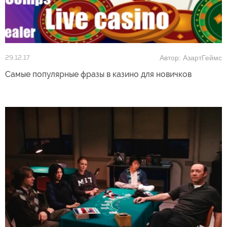
Автор: АзартГеймс
29.12.17
Самые популярные фразы в казино для новичков