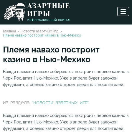
Главная
Новости азартных игр
Племя навахо построит казино в Нью-Мехико
Племя навахо построит
казино в Нью-Мехико
Вожди племени навахо собираются построить первое казино в
Черч Рок, штат Нью-Мехико. Уже в апреле будет заложен
фундамент, а осенью казино откроет двери для посетителей.
из раздела
"Новости азартных игр"
Вожди племени навахо собираются построить первое казино в
Черч Рок, штат Нью-Мехико. Уже в апреле будет заложен
фундамент, а осенью казино откроет двери для посетителей.