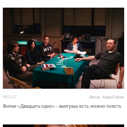
Автор: АзартГеймс
28.12.17
Фильм «Двадцать одно» - выигрыш есть, можно поесть