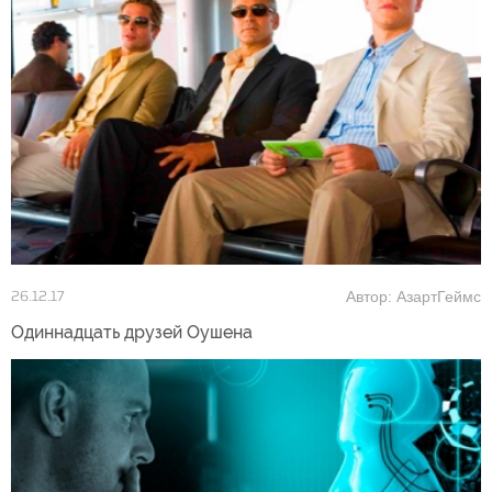
Автор: АзартГеймс
26.12.17
Одиннадцать друзей Оушена