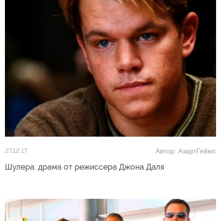
Автор: АзартГеймс
27.12.17
Шулера: драма от режиссера Джона Даля