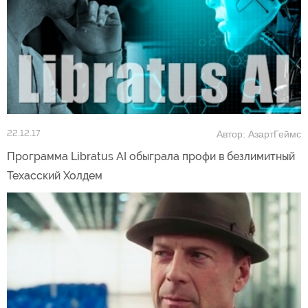
Автор: АзартГеймс
22.12.17
Программа Libratus AI обыграла профи в безлимитный
Техасский Холдем