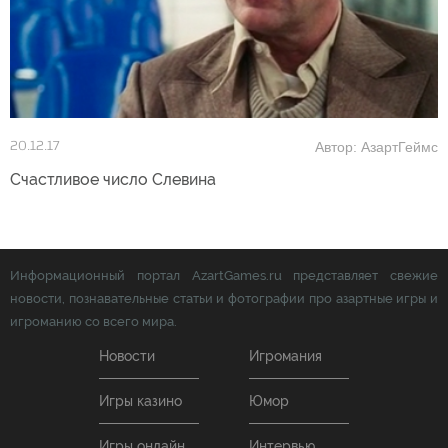
Автор: АзартГеймс
20.12.17
Счастливое число Слевина
Информационный портал AzartGames.ru представляет свежие
новости, познавательные статьи и фотографии про азартные игры и
игроманию со всего мира.
Новости
Игромания
Игры казино
Юмор
Игры онлайн
Интервью