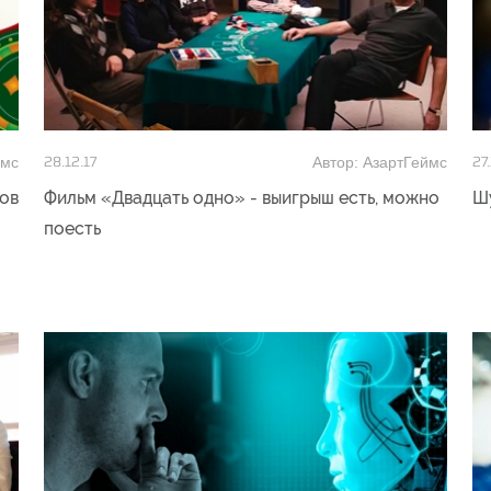
ймс
Автор: АзартГеймс
28.12.17
27.
ков
Фильм «Двадцать одно» - выигрыш есть, можно
Ш
поесть