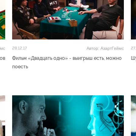
ймс
Автор: АзартГеймс
28.12.17
27.
ков
Фильм «Двадцать одно» - выигрыш есть, можно
Ш
поесть