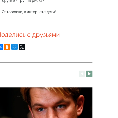
Крупье - группа риска?
Осторожно, в интернете дети!
оделись с друзьями