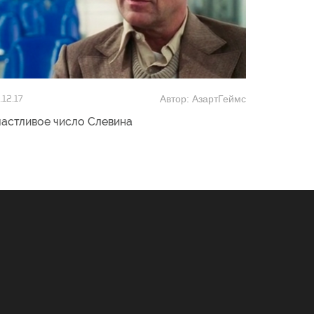
Автор: АзартГеймс
.12.17
частливое число Слевина