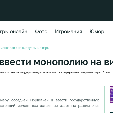
гры онлайн
Фото
Игромания
Юмор
 монополию на виртуальные игры
ввести монополию на в
вегии и ввести государственную монополию на виртуальные азартные игры. В наст
имеру соседней Норвегией и ввести государственную
астоящий момент все остальные азартные развлечения