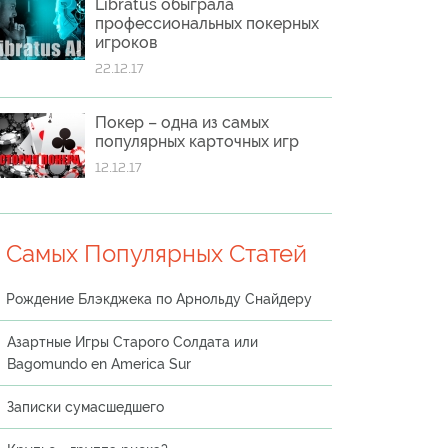
Libratus обыграла
профессиональных покерных
игроков
22.12.17
Покер – одна из самых
популярных карточных игр
12.12.17
 Самых Популярных Статей
Рождение Блэкджека по Арнольду Снайдеру
Азартные Игры Старого Солдата или
Bagomundo en America Sur
Записки сумасшедшего