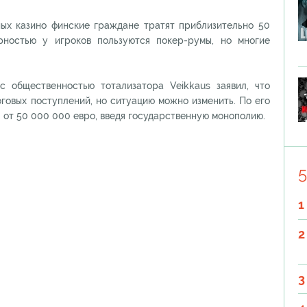
ных казино финские граждане тратят приблизительно 50
ностью у игроков пользуются покер-румы, но многие
с общественностью тотализатора Veikkaus заявил, что
говых поступлений, но ситуацию можно изменить. По его
3 от 50 000 000 евро, введя государственную монополию.
5
1
2
3