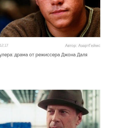
Автор: АзартГеймс
12.17
улера: драма от режиссера Джона Даля