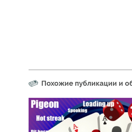
Похожие публикации и о