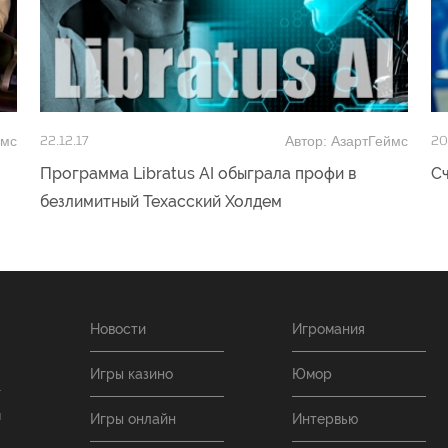
ймс
Автор: АзартГеймс
22.12.17
20
Программа Libratus AI обыграла профи в
С
безлимитный Техасский Холдем
Новости
Игромания
Игры казино
Юмор
т
и
Игры онлайн
Интервью