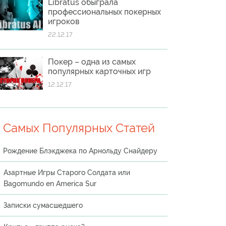
Libratus обыграла
профессиональных покерных
игроков
22.12.17
Покер – одна из самых
популярных карточных игр
12.12.17
 Самых Популярных Статей
Рождение Блэкджека по Арнольду Снайдеру
Азартные Игры Старого Солдата или
Bagomundo en America Sur
Записки сумасшедшего