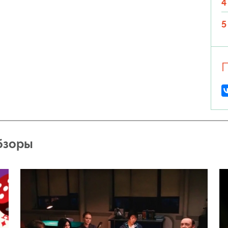
4
5
П
бзоры