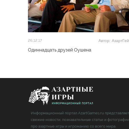
Автор: АзартГе
26.12.17
Одиннадцать друзей Оушена
Информационный портал AzartGames.ru представляе
свежие новости, познавательные статьи и фотографи
про азартные игры и игроманию со всего мира.