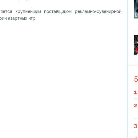
вляется крупнейшим поставщиком рекламно-сувенирной
рии азартных игр.
5
1
2
3