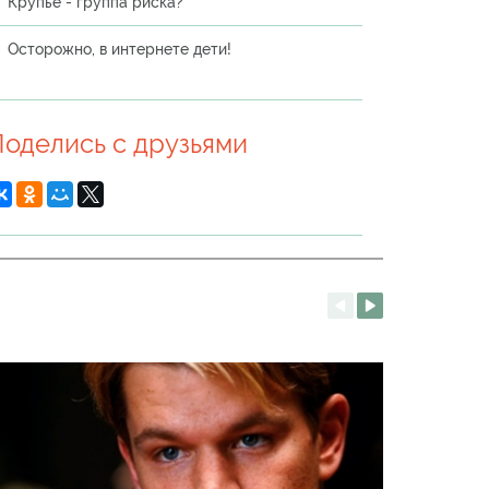
Крупье - группа риска?
Осторожно, в интернете дети!
оделись с друзьями