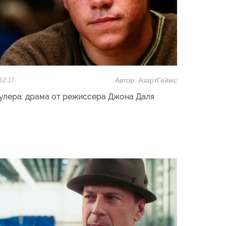
Автор: АзартГеймс
12.17
улера: драма от режиссера Джона Даля