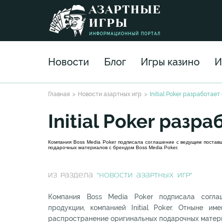
Новости
Блог
Игры казино
И
Главная
Новости азартных игр
Initial Poker разработае
Initial Poker разр
Компания Boss Media Poker подписала соглашение c ведущим поставщи
подарочных материалов с брендом Boss Media Poker.
из раздела
"Новости азартных игр"
Компания Boss Media Poker подписала согла
продукции, компанией Initial Poker. Отныне и
распространение оригинальных подарочных матери