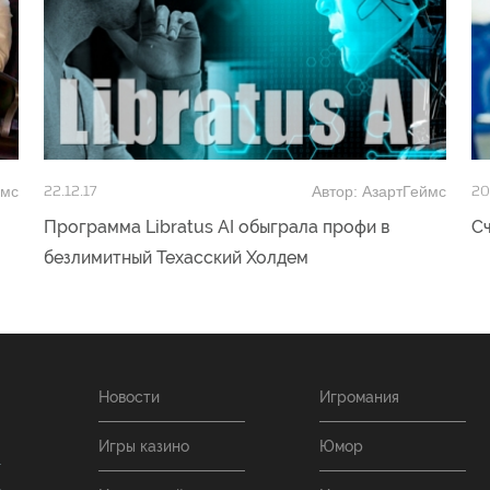
ймс
Автор: АзартГеймс
22.12.17
20
Программа Libratus AI обыграла профи в
С
безлимитный Техасский Холдем
Новости
Игромания
Игры казино
Юмор
т