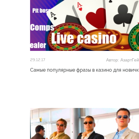
Автор: АзартГе
29.12.17
Самые популярные фразы в казино для нович