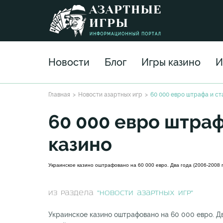
Новости
Блог
Игры казино
И
Главная
Новости азартных игр
60 000 евро штрафа и ст
60 000 евро штраф
казино
Украинское казино оштрафовано на 60 000 евро. Два года (2006-2008
из раздела
"Новости азартных игр"
Украинское казино оштрафовано на 60 000 евро. Дв