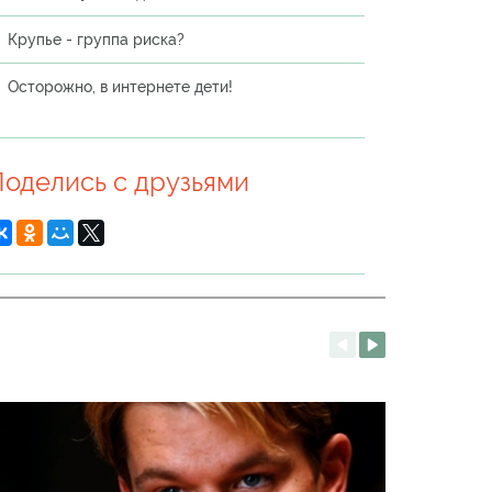
Крупье - группа риска?
Осторожно, в интернете дети!
оделись с друзьями