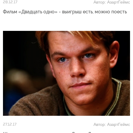
Автор: АзартГеймс
28.12.17
Фильм «Двадцать одно» - выигрыш есть, можно поесть
Автор: АзартГеймс
27.12.17