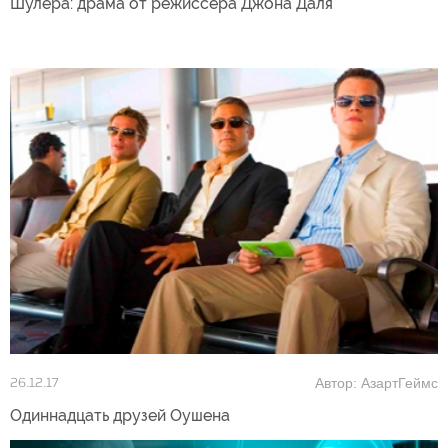
Шулера: драма от режиссера Джона Даля
Автор: АзартГеймс
26.12.17
Одиннадцать друзей Оушена