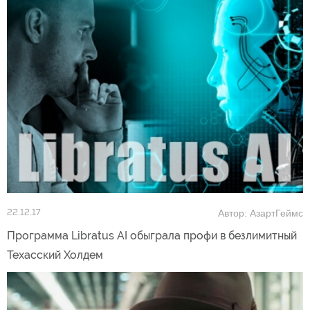
Автор: АзартГеймс
22.12.17
Программа Libratus AI обыграла профи в безлимитный
Техасский Холдем